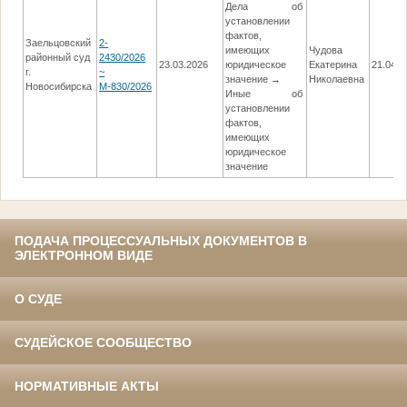
Дела об
установлении
фактов,
Заельцовский
2-
имеющих
Чудова
районный суд
2430/2026
23.03.2026
юридическое
Екатерина
21.04.2
г.
~
значение →
Николаевна
Новосибирска
М-830/2026
Иные об
установлении
фактов,
имеющих
юридическое
значение
ПОДАЧА ПРОЦЕССУАЛЬНЫХ ДОКУМЕНТОВ В
ЭЛЕКТРОННОМ ВИДЕ
О СУДЕ
СУДЕЙСКОЕ СООБЩЕСТВО
НОРМАТИВНЫЕ АКТЫ